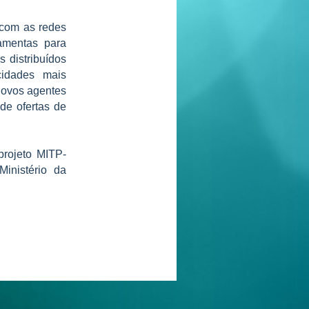
 com as redes
rramentas para
 distribuídos
 cidades mais
 novos agentes
de ofertas de
projeto MITP-
inistério da