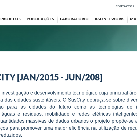
CONTACTOS
PROJETOS
PUBLICAÇÕES
LABORATÓRIO
R&D NETWORK
MA
TY [JAN/2015 - JUN/208]
 investigação e desenvolvimento tecnológico cuja principal área
ma das cidades sustentáveis. O SusCity debruça-se sobre diver
ição para as cidades do futuro como as tecnologias de 
águas e resíduos, mobilidade e redes elétricas inteligente
quantidades massivas de dados urbanos o projeto propõe-se 
iços para promover uma maior eficiência na utilização de rec
reduzidos.