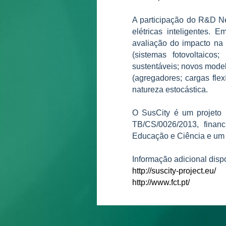
A participação do R&D Ne
elétricas inteligentes. E
avaliação do impacto na 
(sistemas fotovoltaicos
sustentáveis; novos model
(agregadores; cargas fle
natureza estocástica.
O SusCity é um projeto 
TB/CS/0026/2013, finan
Educação e Ciência e um a
Informação adicional disp
http://suscity-project.eu/
http://www.fct.pt/