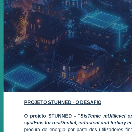
PROJETO
STUNNED
- O DESAFIO
O projeto STUNNED - "
SisTemic mUltilevel 
systEms for resiDential, industrial and tertiary en
procura de energia por parte dos utilizadores fi