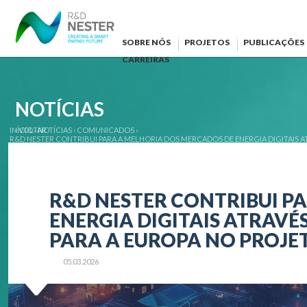
SOBRE NÓS
PROJETOS
PUBLICAÇÕES
CARREIRAS
NOTÍCIAS
INÍCIO
‹ VOLTAR
›
NOTÍCIAS
›
COMUNICADOS
›
R&D NESTER CONTRIBUI PARA A MELHORIA DOS MERCADOS DE ENERGIA DIGITAIS A
R&D NESTER CONTRIBUI P
ENERGIA DIGITAIS ATRAVÉS
PARA A EUROPA NO PROJE
05.03.2026