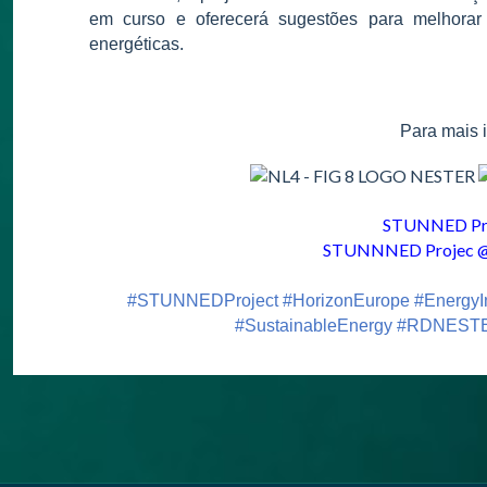
em curso e oferecerá sugestões para melhorar 
energéticas.
Para mais 
STUNNED Pro
STUNNNED Projec @ 
#STUNNEDProject #HorizonEurope #EnergyI
#SustainableEnergy #RDNESTE